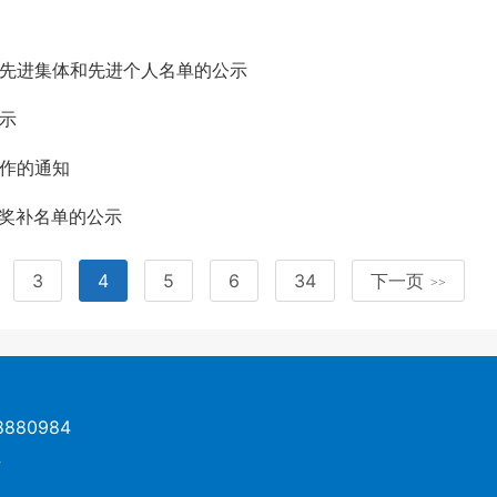
作先进集体和先进个人名单的公示
示
工作的通知
拟奖补名单的公示
3
4
5
6
34
下一页
>>
880984
号